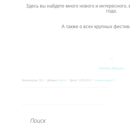
Здесь вы найдете много нового и интересного,
года.
А также о всех крупных фестив
...
Читать дальше »
Просмотров:
720
Добавил:
Admin
Дата:
13.09.2014
Комментарии (1)
Поиск