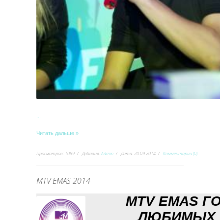
...
Читать дальше »
Просмотров:
1089
Добавил:
Admin
Дата:
20.09.2014
Комментарии (0)
MTV EMAS 2014
MTV EMAS Г
ЛЮБИМЫХ 