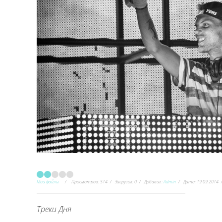
Мои файлы
Просмотров:
514
Загрузок:
0
Добавил:
Admin
Дата:
19.09.2014
Треки Дня